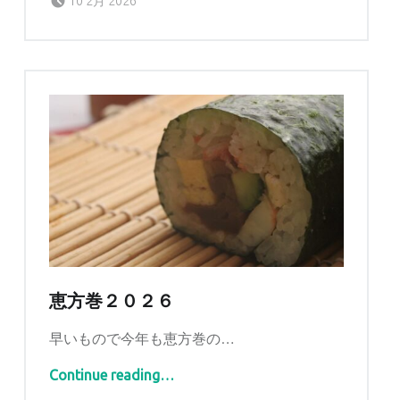
10 2月 2026
恵方巻２０２６
早いもので今年も恵方巻の…
“恵方巻２０２６”
Continue reading
…