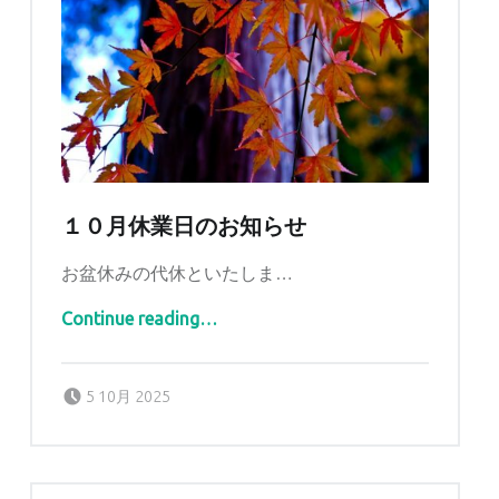
１０月休業日のお知らせ
お盆休みの代休といたしま…
“１０月休業日のお知らせ”
Continue reading
…
Posted on:
Written by:
tomidaya
5 10月 2025