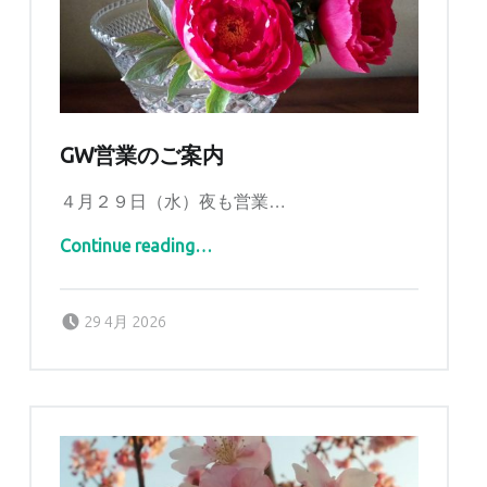
GW営業のご案内
４月２９日（水）夜も営業…
“GW営業のご案内”
Continue reading
…
Posted on:
Written by:
tomidaya
29 4月 2026