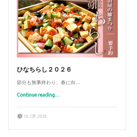
ひなちらし２０２６
節分も無事終わり、春に向…
“ひなちらし２０２６”
Continue reading
…
Posted on:
Written by:
tomidaya
16 2月 2026