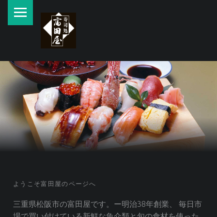
PRIMARY MENU
三
重
県
松
SITE BANNER
阪
市
旨
い
寿
司
は
富
FRONT PAGE SIDEBAR
ようこそ富田屋のページへ
田
屋
三重県松阪市の富田屋です。ー明治38年創業、 毎日市
場で買い付けている新鮮な魚介類と旬の食材を使った