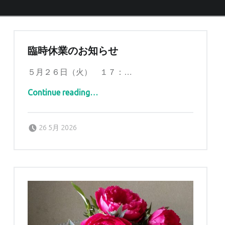
臨時休業のお知らせ
５月２６日（火） １７：…
“臨時休業のお知らせ”
Continue reading
…
Posted on:
Written by:
tomidaya
26 5月 2026