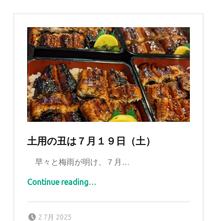
土用の丑は７月１９日（土）
早々と梅雨が明け、７月…
“土用の丑は７月１９日（土）”
Continue reading
…
Posted on:
Written by:
tomidaya
2 7月 2025