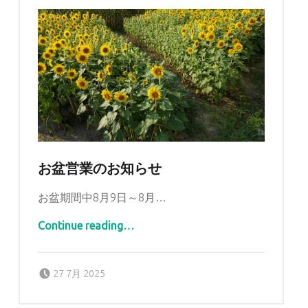
お盆営業のお知らせ
お盆期間中8月9日～8月…
“お盆営業のお知らせ”
Continue reading
…
Posted on:
Written by:
tomidaya
27 7月 2025