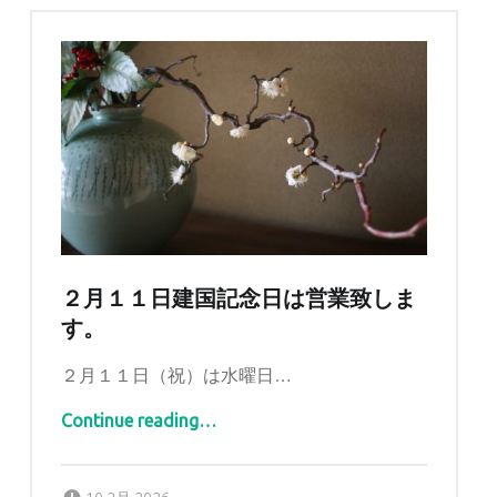
２月１１日建国記念日は営業致しま
す。
２月１１日（祝）は水曜日…
Continue reading
…
“２月１１日建国記念日は営業致します。”
Posted on:
Written by:
tomidaya